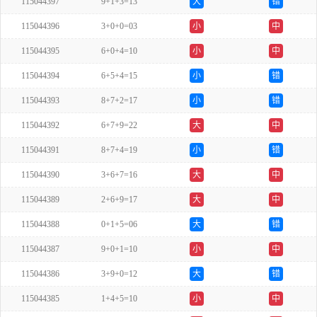
115044397
9+1+3=13
大
错
115044396
3+0+0=03
小
中
115044395
6+0+4=10
小
中
115044394
6+5+4=15
小
错
115044393
8+7+2=17
小
错
115044392
6+7+9=22
大
中
115044391
8+7+4=19
小
错
115044390
3+6+7=16
大
中
115044389
2+6+9=17
大
中
115044388
0+1+5=06
大
错
115044387
9+0+1=10
小
中
115044386
3+9+0=12
大
错
115044385
1+4+5=10
小
中