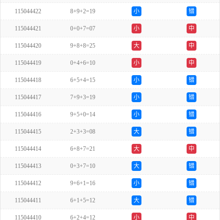
115044422
8+9+2=19
小
错
115044421
0+0+7=07
小
中
115044420
9+8+8=25
大
中
115044419
0+4+6=10
小
中
115044418
6+5+4=15
小
错
115044417
7+9+3=19
小
错
115044416
9+5+0=14
小
错
115044415
2+3+3=08
大
错
115044414
6+8+7=21
大
中
115044413
0+3+7=10
大
错
115044412
9+6+1=16
小
错
115044411
6+1+5=12
大
错
115044410
6+2+4=12
小
中