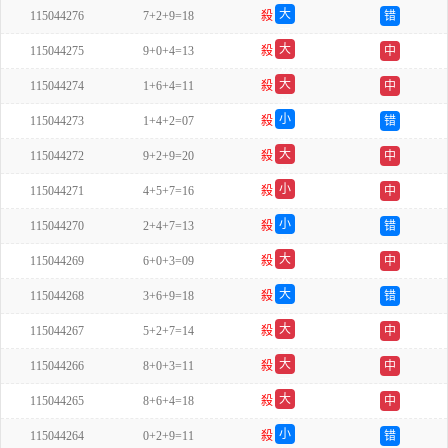
大
115044276
7+2+9=18
殺
错
双
大
115044275
9+0+4=13
殺
中
双
大
115044274
1+6+4=11
殺
中
单
小
115044273
1+4+2=07
殺
错
单
大
115044272
9+2+9=20
殺
中
单
小
115044271
4+5+7=16
殺
中
单
小
115044270
2+4+7=13
殺
错
单
大
115044269
6+0+3=09
殺
中
双
大
115044268
3+6+9=18
殺
错
双
大
115044267
5+2+7=14
殺
中
单
大
115044266
8+0+3=11
殺
中
双
大
115044265
8+6+4=18
殺
中
单
小
115044264
0+2+9=11
殺
错