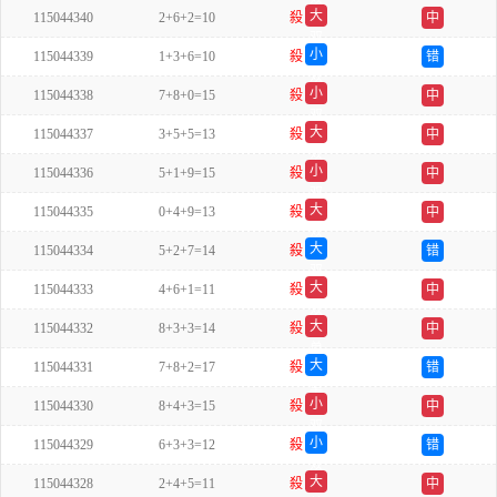
大
115044340
2+6+2=10
殺
中
双
小
115044339
1+3+6=10
殺
错
双
小
115044338
7+8+0=15
殺
中
双
大
115044337
3+5+5=13
殺
中
双
小
115044336
5+1+9=15
殺
中
双
大
115044335
0+4+9=13
殺
中
双
大
115044334
5+2+7=14
殺
错
双
大
115044333
4+6+1=11
殺
中
双
大
115044332
8+3+3=14
殺
中
单
大
115044331
7+8+2=17
殺
错
单
小
115044330
8+4+3=15
殺
中
双
小
115044329
6+3+3=12
殺
错
双
大
115044328
2+4+5=11
殺
中