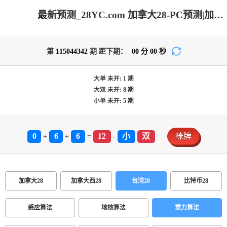
最新预测_28YC.com 加拿大28-PC预测|加拿大pc在线|加拿大28在线预测网|PC结果咪牌|专注研究加拿大28大神预测苹果版！
第
115044342
期 距下期：
00
分
00
秒
大单
未开:
1
期
大双
未开:
8
期
小单
未开:
5
期
0
6
6
12
小
双
咪牌
+
+
=
-
加拿大28
加拿大西28
台湾28
比特币28
感应算法
地核算法
重力算法