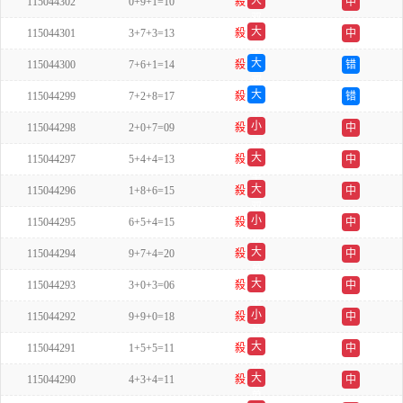
大
115044302
0+9+1=10
殺
中
双
大
115044301
3+7+3=13
殺
中
单
大
115044300
7+6+1=14
殺
错
双
大
115044299
7+2+8=17
殺
错
单
小
115044298
2+0+7=09
殺
中
双
大
115044297
5+4+4=13
殺
中
单
大
115044296
1+8+6=15
殺
中
双
小
115044295
6+5+4=15
殺
中
双
大
115044294
9+7+4=20
殺
中
单
大
115044293
3+0+3=06
殺
中
单
小
115044292
9+9+0=18
殺
中
单
大
115044291
1+5+5=11
殺
中
双
大
115044290
4+3+4=11
殺
中
单