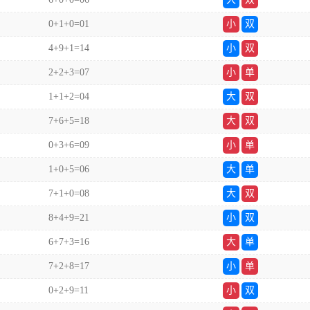
0+1+0=01
小
双
4+9+1=14
小
双
2+2+3=07
小
单
1+1+2=04
大
双
7+6+5=18
大
双
0+3+6=09
小
单
1+0+5=06
大
单
7+1+0=08
大
双
8+4+9=21
小
双
6+7+3=16
大
单
7+2+8=17
小
单
0+2+9=11
小
双