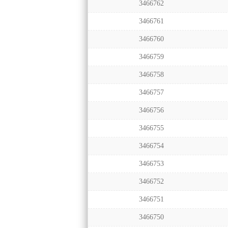
3466762
3466761
3466760
3466759
3466758
3466757
3466756
3466755
3466754
3466753
3466752
3466751
3466750