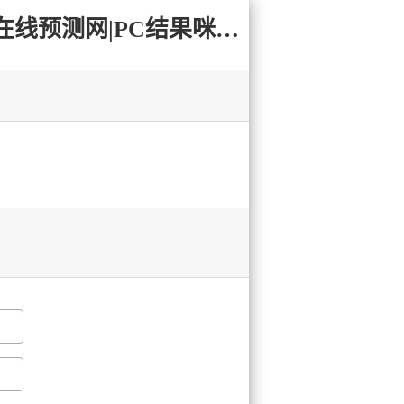
最新预测_28YC.com 加拿大28-PC预测|加拿大pc在线|加拿大28在线预测网|PC结果咪牌|专注研究加拿大28大神预测苹果版！