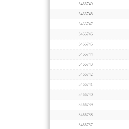
3466749
3466748
3466747
3466746
3466745
3466744
3466743
3466742
3466741
3466740
3466739
3466738
3466737