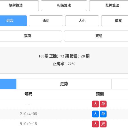
辐射算法
扫荡算法
灶神算法
组合
杀组
大小
单双
双项
双组
100期 正确：72 期 错误：28 期
正确率：72%
走势
号码
预测
---
大
单
2+0+4=06
大
单
9+0+9=18
大
双