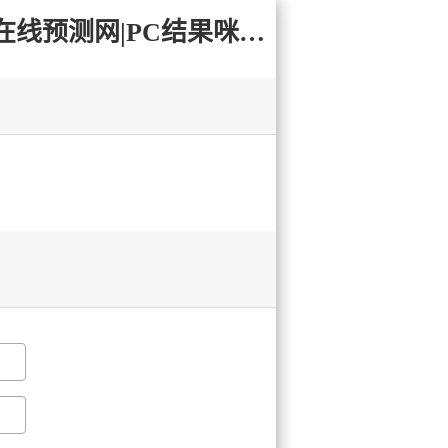
最新预测_28YC.com 加拿大28-PC预测|加拿大pc在线|加拿大28在线预测网|PC结果咪牌|专注研究加拿大28大神预测苹果版！