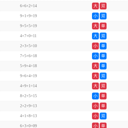
6+6+2=14
大
双
9+1+9=19
小
双
9+5+5=19
大
单
4+7+0=11
大
双
2+3+5=10
小
单
7+5+6=18
小
单
5+9+4=18
大
单
9+6+4=19
大
双
4+9+1=14
大
双
8+2+5=15
小
单
2+2+9=13
小
单
4+1+8=13
小
双
6+3+0=09
小
单