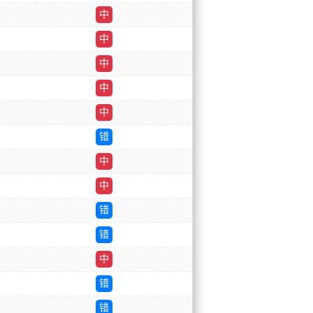
中
中
中
中
中
错
中
中
错
错
中
错
错