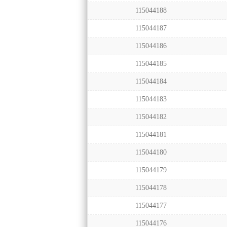
115044188
115044187
115044186
115044185
115044184
115044183
115044182
115044181
115044180
115044179
115044178
115044177
115044176