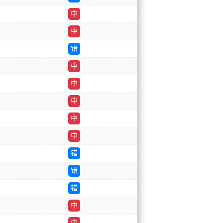
中
中
错
中
中
中
中
中
错
错
错
中
中