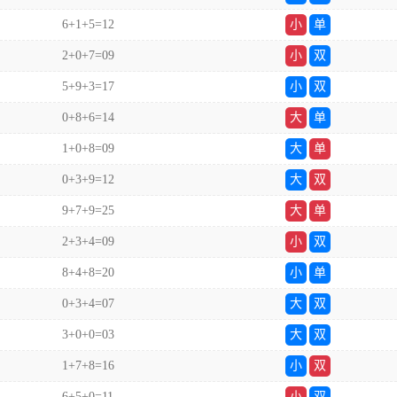
6+1+5=12
小
单
2+0+7=09
小
双
5+9+3=17
小
双
0+8+6=14
大
单
1+0+8=09
大
单
0+3+9=12
大
双
9+7+9=25
大
单
2+3+4=09
小
双
8+4+8=20
小
单
0+3+4=07
大
双
3+0+0=03
大
双
1+7+8=16
小
双
6+5+0=11
小
双