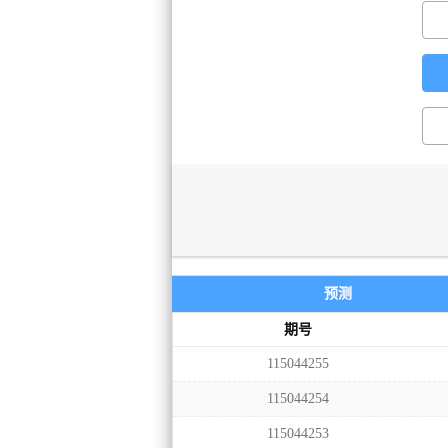
预测
期号
115044255
115044254
115044253