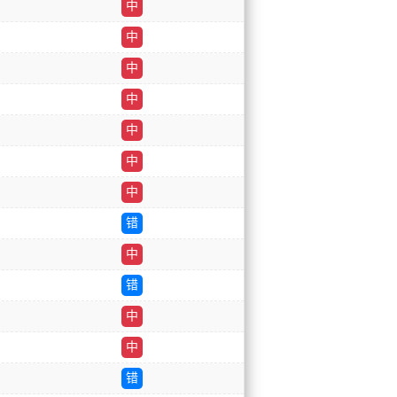
中
中
中
中
中
中
中
错
中
错
中
中
错