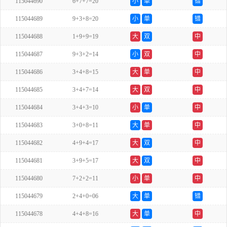
115044690
6+7+7=20
小
单
错
115044689
9+3+8=20
小
单
错
115044688
1+9+9=19
大
双
中
115044687
9+3+2=14
小
双
中
115044686
3+4+8=15
大
单
中
115044685
3+4+7=14
大
双
中
115044684
3+4+3=10
小
单
中
115044683
3+0+8=11
大
单
中
115044682
4+9+4=17
大
双
中
115044681
3+9+5=17
大
双
中
115044680
7+2+2=11
小
单
中
115044679
2+4+0=06
大
单
错
115044678
4+4+8=16
大
单
中