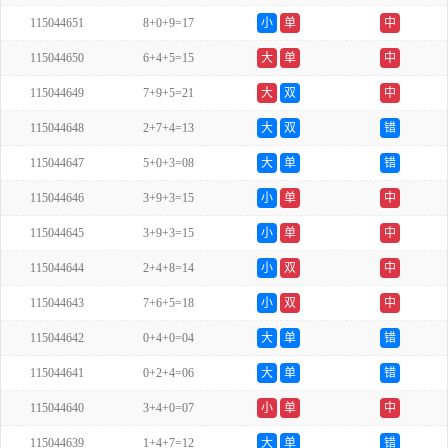
115044651
8+0+9=17
小
单
中
115044650
6+4+5=15
大
单
中
115044649
7+9+5=21
大
双
中
115044648
2+7+4=13
大
双
错
115044647
5+0+3=08
大
单
错
115044646
3+9+3=15
小
单
中
115044645
3+9+3=15
小
单
中
115044644
2+4+8=14
小
双
中
115044643
7+6+5=18
小
双
中
115044642
0+4+0=04
大
单
错
115044641
0+2+4=06
大
单
错
115044640
3+4+0=07
小
单
中
115044639
1+4+7=12
大
单
错