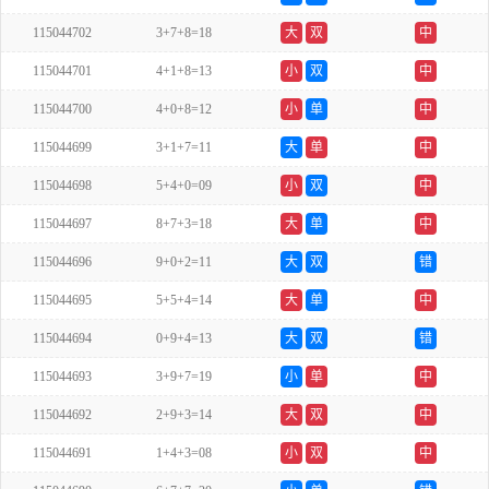
115044702
3+7+8=18
大
双
中
115044701
4+1+8=13
小
双
中
115044700
4+0+8=12
小
单
中
115044699
3+1+7=11
大
单
中
115044698
5+4+0=09
小
双
中
115044697
8+7+3=18
大
单
中
115044696
9+0+2=11
大
双
错
115044695
5+5+4=14
大
单
中
115044694
0+9+4=13
大
双
错
115044693
3+9+7=19
小
单
中
115044692
2+9+3=14
大
双
中
115044691
1+4+3=08
小
双
中