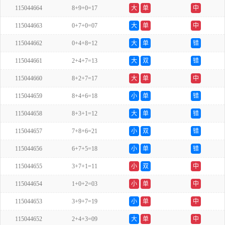
115044664
8+9+0=17
大
单
中
115044663
0+7+0=07
大
单
中
115044662
0+4+8=12
大
单
错
115044661
2+4+7=13
大
双
错
115044660
8+2+7=17
大
单
中
115044659
8+4+6=18
小
单
错
115044658
8+3+1=12
大
单
错
115044657
7+8+6=21
小
双
错
115044656
6+7+5=18
小
单
错
115044655
3+7+1=11
小
双
中
115044654
1+0+2=03
小
单
中
115044653
3+9+7=19
小
单
中
115044652
2+4+3=09
大
单
中