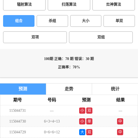
辐射算法
扫荡算法
灶神算法
组合
杀组
大小
单双
双项
双组
100期 正确：70 期 错误：30 期
正确率：70%
预测
走势
统计
期号
号码
预测
结果
115044731
---
小
双
---
115044730
6+3+4=13
小
单
中
115044729
0+6+6=12
大
双
中