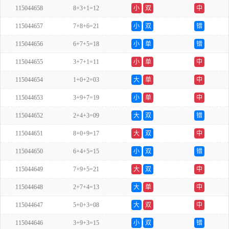
115044658
8+3+1=12
小
双
中
115044657
7+8+6=21
小
双
错
115044656
6+7+5=18
小
单
错
115044655
3+7+1=11
小
单
中
115044654
1+0+2=03
大
单
中
115044653
3+9+7=19
小
单
中
115044652
2+4+3=09
大
双
错
115044651
8+0+9=17
大
双
中
115044650
6+4+5=15
小
双
错
115044649
7+9+5=21
大
双
中
115044648
2+7+4=13
大
单
中
115044647
5+0+3=08
大
双
中
115044646
3+9+3=15
小
双
错