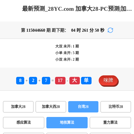
最新预测_28YC.com 加拿大28-PC预测|加拿大pc在线|加拿大28在线预测网|PC结果咪牌|专注研究加拿大28大神预测苹果版！
第
115044660
期 距下期：
04
时
261
分
50
秒
大双
未开:
1
期
小单
未开:
5
期
小双
未开:
2
期
8
2
7
17
大
单
咪牌
+
+
=
-
加拿大28
加拿大西28
台湾28
比特币28
感应算法
地核算法
重力算法