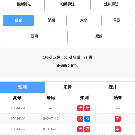
辐射算法
扫荡算法
灶神算法
组合
杀组
大小
单双
双项
双组
100期 正确：67 期 错误：33 期
正确率：67%
预测
走势
统计
期号
号码
预测
结果
115044661
---
大
单
---
115044660
8+2+7=17
大
双
中
115044659
8+4+6=18
大
双
中