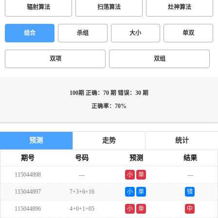
辐射算法
扫荡算法
灶神算法
组合
杀组
大小
单双
双项
双组
100期 正确：70 期 错误：30 期
正确率：70%
预测
走势
统计
期号
号码
预测
结果
115044898
---
小
单
---
115044897
7+3+6=16
小
单
错
115044896
4+0+1=05
小
单
中