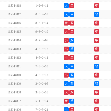
115044818
1+2+8=11
大
单
中
115044817
0+3+7=10
大
单
错
115044816
8+5+1=14
大
双
中
115044815
9+3+7=19
大
单
中
115044814
0+2+3=05
小
双
中
115044813
4+3+5=12
小
单
中
115044812
4+5+2=11
小
单
中
115044811
7+3+0=10
大
单
错
115044810
4+3+6=13
小
双
中
115044809
3+0+2=05
大
双
错
115044808
3+8+5=16
大
双
中
115044807
5+1+8=14
大
单
中
115044806
7+9+5=21
小
单
中