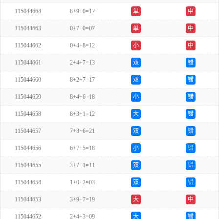
115044664
8+9+0=17
单
中
115044663
0+7+0=07
单
中
115044662
0+4+8=12
小
中
115044661
2+4+7=13
双
错
115044660
8+2+7=17
双
错
115044659
8+4+6=18
小
错
115044658
8+3+1=12
大
错
115044657
7+8+6=21
双
错
115044656
6+7+5=18
小
错
115044655
3+7+1=11
双
错
115044654
1+0+2=03
双
错
115044653
3+9+7=19
大
中
115044652
2+4+3=09
大
错