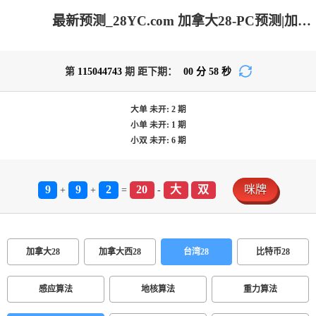
最新预测_28YC.com 加拿大28-PC预测|加拿大pc在线|加拿大28在线预测网|PC结果咪牌|专注研究加拿大28大神预测苹果版！
第
115044743
期 距下期：
00
分
58
秒
大单
未开:
2
期
小单
未开:
1
期
小双
未开:
6
期
9
9
2
20
大
双
咪牌
+
+
=
-
加拿大28
加拿大西28
台湾28
比特币28
感应算法
地核算法
重力算法