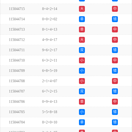
115044715
8+4+2=14
大
中
115044714
0+0+2=02
单
错
115044713
8+1+4=13
单
中
115044712
4+9+4=17
大
中
115044711
9+6+2=17
双
错
115044710
6+3+2=11
小
中
115044709
6+8+5=19
小
错
115044708
2+1+4=07
小
中
115044707
6+7+2=15
双
错
115044706
0+9+4=13
单
中
115044705
5+5+8=18
小
错
115044704
8+2+0=10
单
错