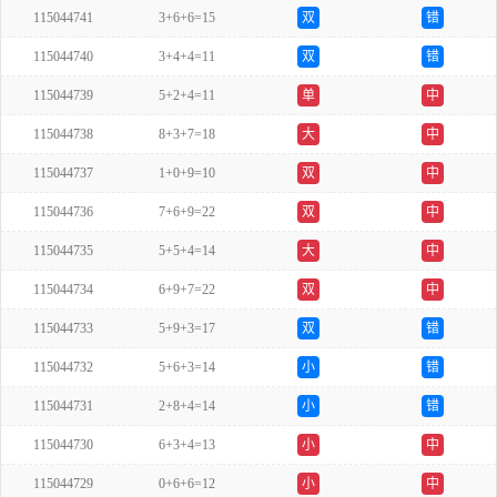
115044741
3+6+6=15
双
错
115044740
3+4+4=11
双
错
115044739
5+2+4=11
单
中
115044738
8+3+7=18
大
中
115044737
1+0+9=10
双
中
115044736
7+6+9=22
双
中
115044735
5+5+4=14
大
中
115044734
6+9+7=22
双
中
115044733
5+9+3=17
双
错
115044732
5+6+3=14
小
错
115044731
2+8+4=14
小
错
115044730
6+3+4=13
小
中
115044729
0+6+6=12
小
中