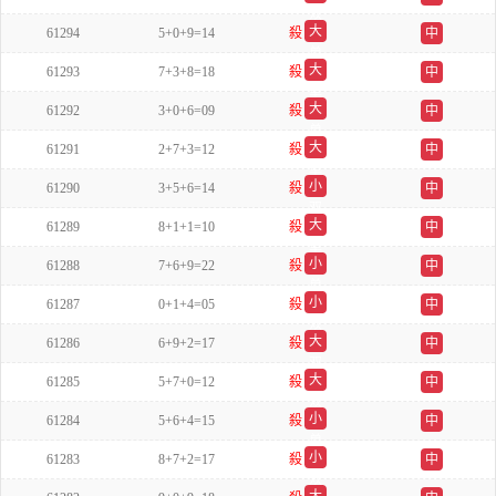
双
大
61294
5+0+9=14
殺
中
单
大
61293
7+3+8=18
殺
中
单
大
61292
3+0+6=09
殺
中
单
大
61291
2+7+3=12
殺
中
单
小
61290
3+5+6=14
殺
中
双
大
61289
8+1+1=10
殺
中
单
小
61288
7+6+9=22
殺
中
单
小
61287
0+1+4=05
殺
中
双
大
61286
6+9+2=17
殺
中
双
大
61285
5+7+0=12
殺
中
双
小
61284
5+6+4=15
殺
中
单
小
61283
8+7+2=17
殺
中
双