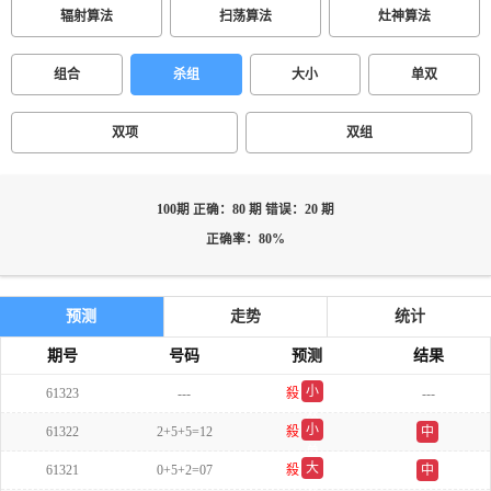
辐射算法
扫荡算法
灶神算法
组合
杀组
大小
单双
双项
双组
100期 正确：80 期 错误：20 期
正确率：80%
预测
走势
统计
期号
号码
预测
结果
小
61323
---
殺
---
双
小
61322
2+5+5=12
殺
中
单
大
61321
0+5+2=07
殺
中
双