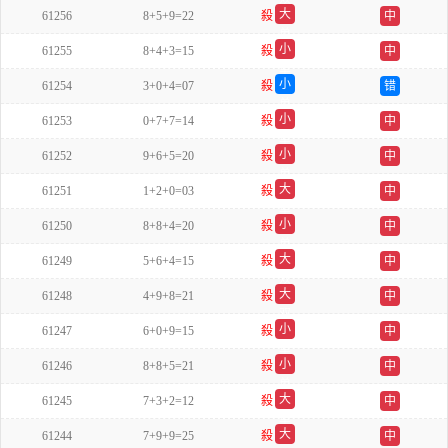
大
61256
8+5+9=22
殺
中
单
小
61255
8+4+3=15
殺
中
单
小
61254
3+0+4=07
殺
错
单
小
61253
0+7+7=14
殺
中
单
小
61252
9+6+5=20
殺
中
单
大
61251
1+2+0=03
殺
中
单
小
61250
8+8+4=20
殺
中
单
大
61249
5+6+4=15
殺
中
双
大
61248
4+9+8=21
殺
中
双
小
61247
6+0+9=15
殺
中
单
小
61246
8+8+5=21
殺
中
单
大
61245
7+3+2=12
殺
中
单
大
61244
7+9+9=25
殺
中