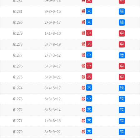
大
61282
9+0+9=18
殺
中
单
大
61281
8+8+0=16
殺
错
双
大
61280
2+6+9=17
殺
错
单
小
61279
1+1+8=10
殺
中
单
大
61278
3+7+9=19
殺
中
双
小
61277
2+7+3=12
殺
错
双
小
61276
5+3+9=17
殺
中
单
大
61275
5+9+8=22
殺
中
单
大
61274
8+4+5=17
殺
错
单
小
61273
6+3+3=12
殺
错
双
大
61272
6+5+3=14
殺
错
双
大
61271
1+9+8=18
殺
错
双
大
61270
8+5+9=22
殺
错
双