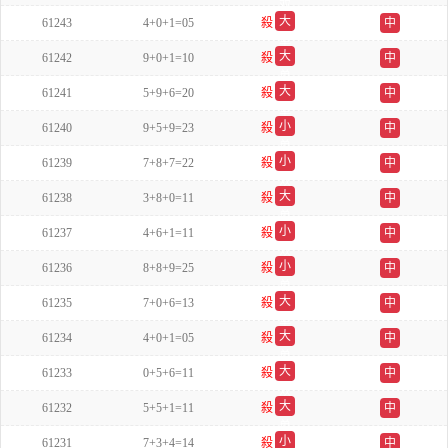
双
大
61243
4+0+1=05
殺
中
单
大
61242
9+0+1=10
殺
中
单
大
61241
5+9+6=20
殺
中
单
小
61240
9+5+9=23
殺
中
单
小
61239
7+8+7=22
殺
中
双
大
61238
3+8+0=11
殺
中
单
小
61237
4+6+1=11
殺
中
双
小
61236
8+8+9=25
殺
中
单
大
61235
7+0+6=13
殺
中
单
大
61234
4+0+1=05
殺
中
单
大
61233
0+5+6=11
殺
中
双
大
61232
5+5+1=11
殺
中
单
小
61231
7+3+4=14
殺
中