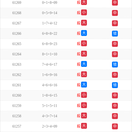
大
61269
0+1+8=09
殺
中
双
小
61268
0+5+9=14
殺
中
双
大
61267
1+7+4=12
殺
中
单
大
61266
6+8+8=22
殺
错
双
小
61265
6+8+9=23
殺
中
单
大
61264
8+1+1=10
殺
中
单
大
61263
7+4+6=17
殺
错
单
大
61262
1+6+9=16
殺
中
单
大
61261
4+6+6=16
殺
错
双
小
61260
1+8+6=15
殺
中
双
小
61259
5+1+5=11
殺
中
双
大
61258
4+3+7=14
殺
中
单
大
61257
2+3+4=09
殺
中
双