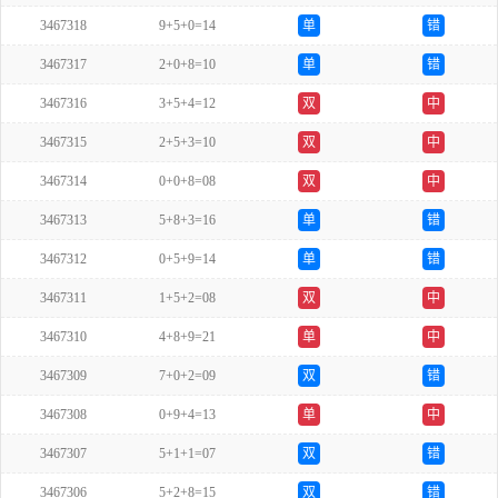
3467318
9+5+0=14
单
错
3467317
2+0+8=10
单
错
3467316
3+5+4=12
双
中
3467315
2+5+3=10
双
中
3467314
0+0+8=08
双
中
3467313
5+8+3=16
单
错
3467312
0+5+9=14
单
错
3467311
1+5+2=08
双
中
3467310
4+8+9=21
单
中
3467309
7+0+2=09
双
错
3467308
0+9+4=13
单
中
3467307
5+1+1=07
双
错
3467306
5+2+8=15
双
错