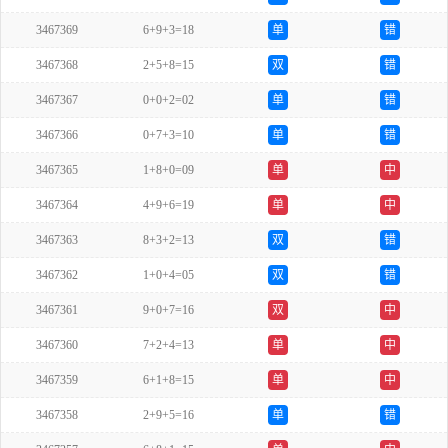
3467369
6+9+3=18
单
错
3467368
2+5+8=15
双
错
3467367
0+0+2=02
单
错
3467366
0+7+3=10
单
错
3467365
1+8+0=09
单
中
3467364
4+9+6=19
单
中
3467363
8+3+2=13
双
错
3467362
1+0+4=05
双
错
3467361
9+0+7=16
双
中
3467360
7+2+4=13
单
中
3467359
6+1+8=15
单
中
3467358
2+9+5=16
单
错