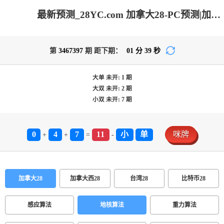
最新预测_28YC.com 加拿大28-PC预测|加拿大pc在线|加拿大28在线预测网|PC结果咪牌|专注研究加拿大28大神预测苹果版！
第
3467397
期 距下期：
01
分
39
秒
大单
未开:
1
期
大双
未开:
2
期
小双
未开:
7
期
0
4
7
11
小
单
咪牌
+
+
=
-
加拿大28
加拿大西28
台湾28
比特币28
感应算法
地核算法
重力算法