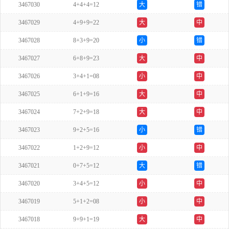
3467030
4+4+4=12
大
错
3467029
4+9+9=22
大
中
3467028
8+3+9=20
小
错
3467027
6+8+9=23
大
中
3467026
3+4+1=08
小
中
3467025
6+1+9=16
大
中
3467024
7+2+9=18
大
中
3467023
9+2+5=16
小
错
3467022
1+2+9=12
小
中
3467021
0+7+5=12
大
错
3467020
3+4+5=12
小
中
3467019
5+1+2=08
小
中
3467018
9+9+1=19
大
中