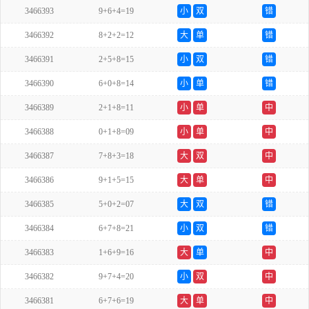
3466393
9+6+4=19
小
双
错
3466392
8+2+2=12
大
单
错
3466391
2+5+8=15
小
双
错
3466390
6+0+8=14
小
单
错
3466389
2+1+8=11
小
单
中
3466388
0+1+8=09
小
单
中
3466387
7+8+3=18
大
双
中
3466386
9+1+5=15
大
单
中
3466385
5+0+2=07
大
双
错
3466384
6+7+8=21
小
双
错
3466383
1+6+9=16
大
单
中
3466382
9+7+4=20
小
双
中
3466381
6+7+6=19
大
单
中