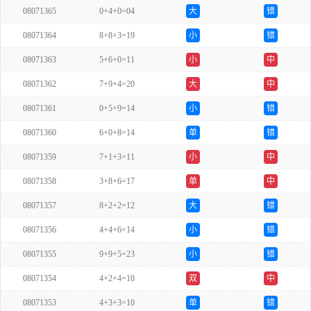
08071365
0+4+0=04
大
错
08071364
8+8+3=19
小
错
08071363
5+6+0=11
小
中
08071362
7+9+4=20
大
中
08071361
0+5+9=14
小
错
08071360
6+0+8=14
单
错
08071359
7+1+3=11
小
中
08071358
3+8+6=17
单
中
08071357
8+2+2=12
大
错
08071356
4+4+6=14
小
错
08071355
9+9+5=23
小
错
08071354
4+2+4=10
双
中
08071353
4+3+3=10
单
错