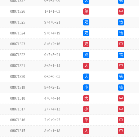
08071327
0+4+2=06
大
错
08071326
1+1+1=03
单
中
08071325
9+4+8=21
双
错
08071324
9+6+4=19
双
错
08071323
8+6+2=16
双
中
08071322
9+7+5=21
双
错
08071321
8+5+1=14
大
中
08071320
0+5+0=05
大
错
08071319
9+4+2=15
小
错
08071318
4+6+4=14
大
中
08071317
2+7+4=13
小
中
08071316
7+9+9=25
单
中
08071315
8+9+1=18
大
中