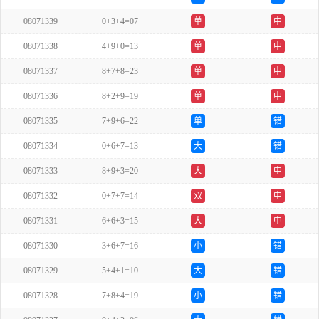
08071339
0+3+4=07
单
中
08071338
4+9+0=13
单
中
08071337
8+7+8=23
单
中
08071336
8+2+9=19
单
中
08071335
7+9+6=22
单
错
08071334
0+6+7=13
大
错
08071333
8+9+3=20
大
中
08071332
0+7+7=14
双
中
08071331
6+6+3=15
大
中
08071330
3+6+7=16
小
错
08071329
5+4+1=10
大
错
08071328
7+8+4=19
小
错