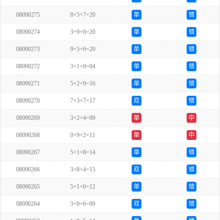
08090275
8+5+7=20
单
错
08090274
3+9+8=20
单
错
08090273
9+5+6=20
单
错
08090272
3+1+0=04
单
错
08090271
5+2+9=16
单
错
08090270
7+3+7=17
双
错
08090269
3+2+4=09
单
中
08090268
0+9+2=11
单
中
08090267
5+1+8=14
单
错
08090266
3+8+4=15
双
错
08090265
5+1+6=12
单
错
08090264
3+0+6=09
双
错