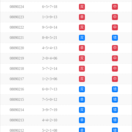
08090224
6+5+7=18
双
中
08090223
1+3+9=13
单
中
08090222
9+5+0=14
双
中
08090221
8+8+5=21
双
错
08090220
4+5+4=13
单
中
08090219
2+0+4=06
双
中
08090218
5+7+2=14
双
中
08090217
1+2+3=06
双
中
08090216
6+0+7=13
双
错
08090215
7+5+0=12
单
错
08090214
3+9+7=19
双
错
08090213
4+4+2=10
单
错
08090212
5+2+1=08
单
错